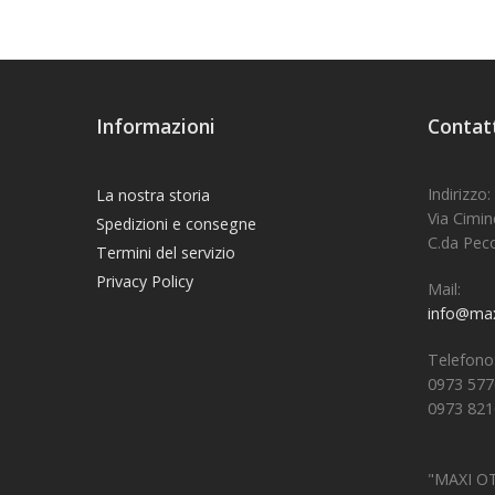
Informazioni
Contat
Indirizzo:
La nostra storia
Via Cimine
Spedizioni e consegne
C.da Peco
Termini del servizio
Privacy Policy
Mail:
info@maxio
Telefono
0973 5776
0973 821
"MAXI OTT