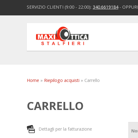
SERVIZIO CLIENTI (9:00 - 22:00):
340.6619184
-
OPPURE
Home
»
Riepilogo acquisti
»
Carrello
CARRELLO
Dettagli per la fatturazione
No