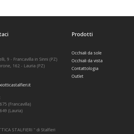
taci
Prodotti
Occhiali da sole
lli, 9 - Francavilla in Sinni (PZ)
Occhiali da vista
rone, 162 - Lauria (PZ)
Contattologia
Outlet
tticastalfieri.it
:
75 (Francavilla)
649 (Lauria)
ICA STALFIERI " di Stalfieri