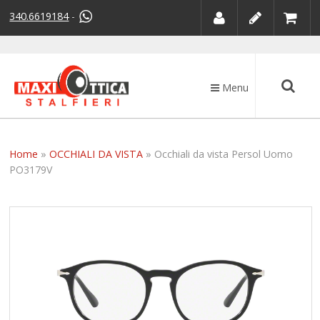
340.6619184
-
Menu
Home
»
OCCHIALI DA VISTA
»
Occhiali da vista Persol Uomo
PO3179V