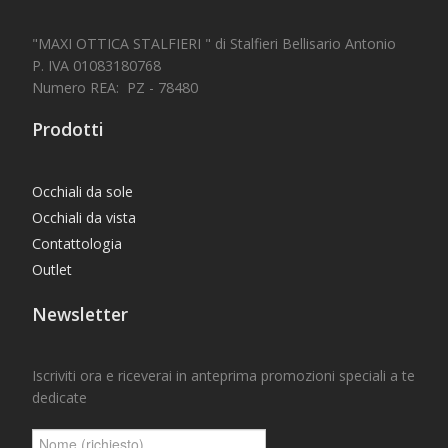
"MAXI OTTICA STALFIERI " di Stalfieri Bellisario Antonio
P. IVA 01083180768
Numero REA: PZ - 78480
Prodotti
Occhiali da sole
Occhiali da vista
Contattologia
Outlet
Newsletter
Iscriviti ora e riceverai in anteprima promozioni speciali a te
dedicate